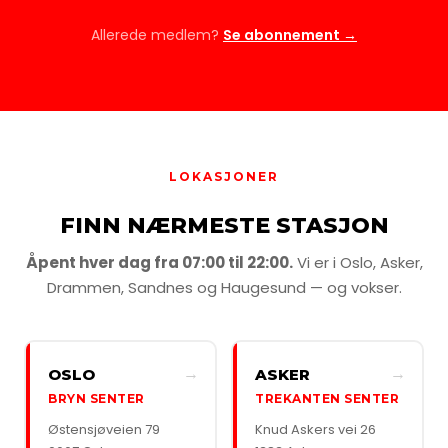
Allerede medlem?
Se abonnement →
LOKASJONER
FINN NÆRMESTE STASJON
Åpent hver dag fra 07:00 til 22:00.
Vi er i Oslo, Asker,
Drammen, Sandnes og Haugesund — og vokser.
→
→
OSLO
ASKER
BRYN SENTER
TREKANTEN SENTER
Østensjøveien 79
Knud Askers vei 26