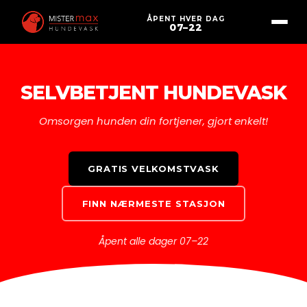
ÅPENT HVER DAG
07–22
SELVBETJENT HUNDEVASK
Omsorgen hunden din fortjener, gjort enkelt!
GRATIS VELKOMSTVASK
FINN NÆRMESTE STASJON
Åpent alle dager 07–22