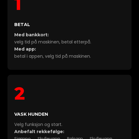
1
BETAL
Med bankkort:
velg tid på maskinen, betal etterpå.
Med app:
betal i appen, velg tid på maskinen.
2
VASK HUNDEN
Velg funksjon og start.
Anbefalt rekkefølge:
Sjampo → Skyllevann → Balsam → Skyllevann →