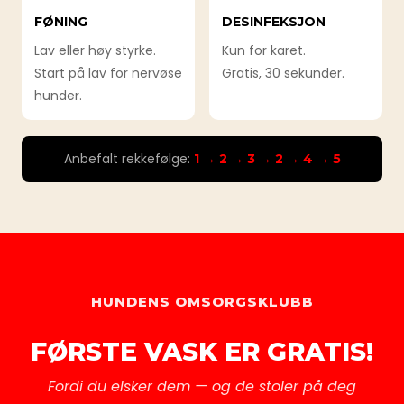
FØNING
DESINFEKSJON
Lav eller høy styrke.
Kun for karet.
Start på lav for nervøse
Gratis, 30 sekunder.
hunder.
Anbefalt rekkefølge:
1 → 2 → 3 → 2 → 4 → 5
HUNDENS OMSORGSKLUBB
FØRSTE VASK ER GRATIS!
Fordi du elsker dem — og de stoler på deg