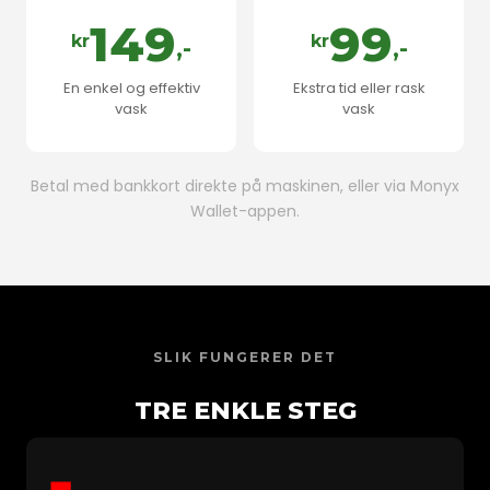
149
99
kr
kr
,-
,-
En enkel og effektiv
Ekstra tid eller rask
vask
vask
Betal med bankkort direkte på maskinen, eller via Monyx
Wallet-appen.
SLIK FUNGERER DET
TRE ENKLE STEG