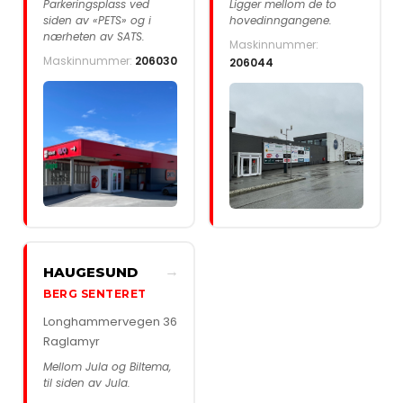
Parkeringsplass ved
Ligger mellom de to
siden av «PETS» og i
hovedinngangene.
nærheten av SATS.
Maskinnummer:
Maskinnummer:
206030
206044
→
HAUGESUND
BERG SENTERET
Longhammervegen 36
Raglamyr
Mellom Jula og Biltema,
til siden av Jula.