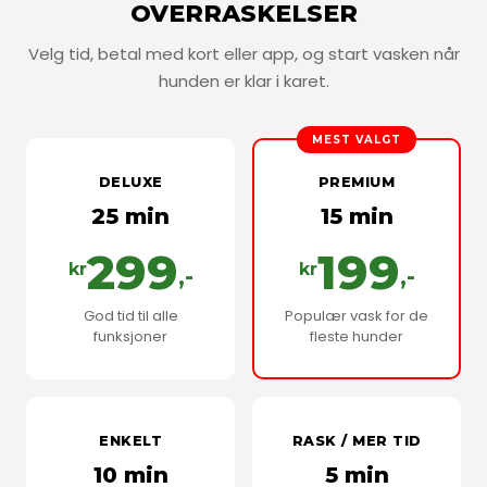
OVERRASKELSER
Velg tid, betal med kort eller app, og start vasken når
hunden er klar i karet.
MEST VALGT
DELUXE
PREMIUM
25 min
15 min
299
199
kr
kr
,-
,-
God tid til alle
Populær vask for de
funksjoner
fleste hunder
ENKELT
RASK / MER TID
10 min
5 min