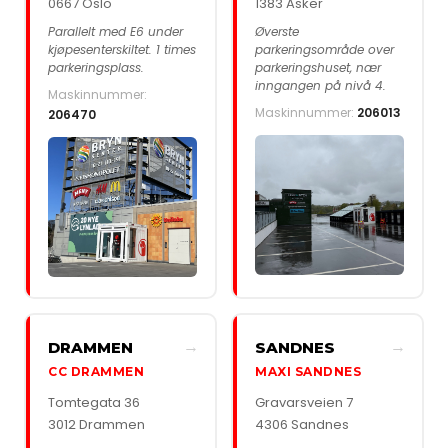
0667 Oslo
1383 Asker
Parallelt med E6 under
Øverste
kjøpesenterskiltet. 1 times
parkeringsområde over
parkeringsplass.
parkeringshuset, nær
inngangen på nivå 4.
Maskinnummer:
Maskinnummer:
206013
206470
→
→
DRAMMEN
SANDNES
CC DRAMMEN
MAXI SANDNES
Tomtegata 36
Gravarsveien 7
3012 Drammen
4306 Sandnes